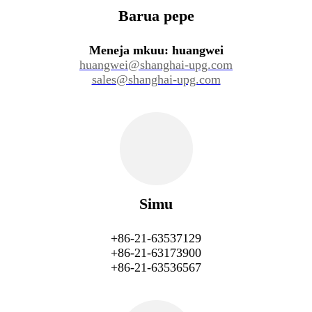
Barua pepe
Meneja mkuu: huangwei
huangwei@shanghai-upg.com
sales@shanghai-upg.com
Simu
+86-21-63537129
+86-21-63173900
+86-21-63536567