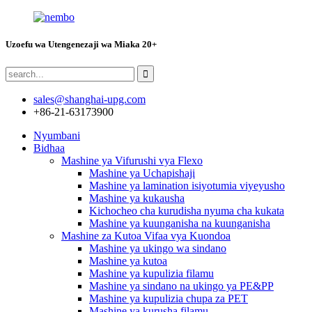
Uzoefu wa Utengenezaji wa Miaka 20+
sales@shanghai-upg.com
+86-21-63173900
Nyumbani
Bidhaa
Mashine ya Vifurushi vya Flexo
Mashine ya Uchapishaji
Mashine ya lamination isiyotumia viyeyusho
Mashine ya kukausha
Kichocheo cha kurudisha nyuma cha kukata
Mashine ya kuunganisha na kuunganisha
Mashine za Kutoa Vifaa vya Kuondoa
Mashine ya ukingo wa sindano
Mashine ya kutoa
Mashine ya kupulizia filamu
Mashine ya sindano na ukingo ya PE&PP
Mashine ya kupulizia chupa za PET
Mashine ya kurusha filamu