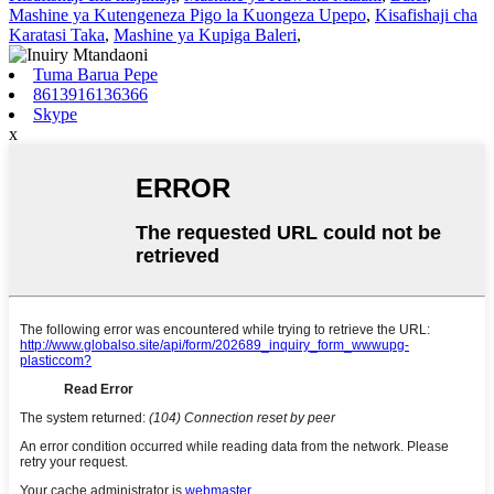
Mashine ya Kutengeneza Pigo la Kuongeza Upepo
,
Kisafishaji cha
Karatasi Taka
,
Mashine ya Kupiga Baleri
,
Tuma Barua Pepe
8613916136366
Skype
x