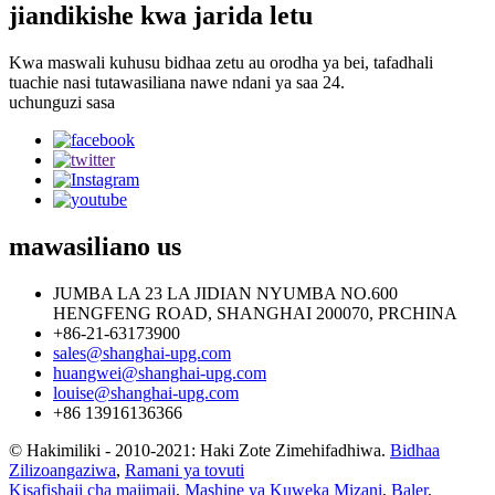
jiandikishe kwa jarida letu
Kwa maswali kuhusu bidhaa zetu au orodha ya bei, tafadhali
tuachie nasi tutawasiliana nawe ndani ya saa 24.
uchunguzi sasa
mawasiliano
us
JUMBA LA 23 LA JIDIAN NYUMBA NO.600
HENGFENG ROAD, SHANGHAI 200070, PRCHINA
+86-21-63173900
sales@shanghai-upg.com
huangwei@shanghai-upg.com
louise@shanghai-upg.com
+86 13916136366
© Hakimiliki - 2010-2021: Haki Zote Zimehifadhiwa.
Bidhaa
Zilizoangaziwa
,
Ramani ya tovuti
Kisafishaji cha majimaji
,
Mashine ya Kuweka Mizani
,
Baler
,