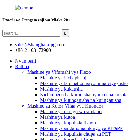
Uzoefu wa Utengenezaji wa Miaka 20+
sales@shanghai-upg.com
+86-21-63173900
Nyumbani
Bidhaa
Mashine ya Vifurushi vya Flexo
Mashine ya Uchapishaji
Mashine ya lamination isiyotumia viyeyusho
Mashine ya kukausha
Kichocheo cha kurudisha nyuma cha kukata
Mashine ya kuunganisha na kuunganisha
Mashine za Kutoa Vifaa vya Kuondoa
Mashine ya ukingo wa sindano
Mashine ya kutoa
Mashine ya kupulizia filamu
Mashine ya sindano na ukingo ya PE&PP
Mashine ya kupulizia chupa za PET
Mashine ya kurusha filamu