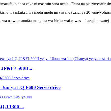
imataifa, bidhaa zake ni maarufu sana nchini China na pia zimesafiri
kiano wa mkakati wa muda mrefu na viwanda zaidi ya 20 vinavyohusi
mewa na wa manufaa mengi na washirika wake, wasambazaji na watej
JP&FJ-500II...
 Juu ya LQ-F600 Servo drive
LQ-T1300 ...