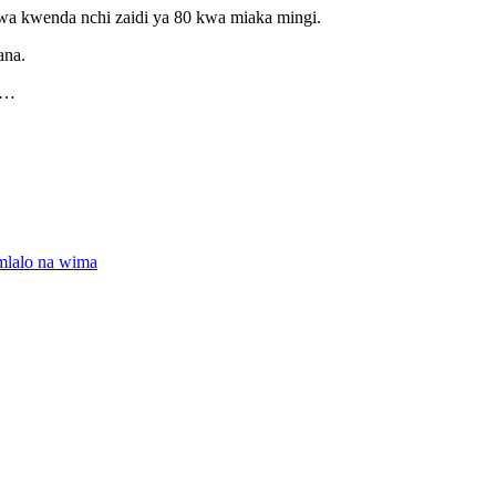
shwa kwenda nchi zaidi ya 80 kwa miaka mingi.
ana.
a…