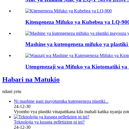
Kitengeneza Mifuko ya Kubebea ya LQ-90
Mashine ya kutengeneza mifuko ya plastik
Utengenezaji wa Mifuko ya Kiotomatiki y
Habari na Matukio
ndani yetu
Ni mashine gani inayotumika kutengeneza plastiki...
24-12-30
Vyombo vya plastiki vinapatikana kila mahali katika nyanja zot
Teknolojia ya kusaga pelletizing ni ipi?
24-12-30