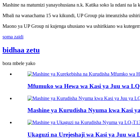
Mashine na matumizi yanayohusiana n.k. Katika soko la ndani na la k
Mbali na wanachama 15 wa kikundi, UP Group pia imeanzisha ushiri
Maono ya UP Group ni kujenga uhusiano wa ushirikiano wa kutege
soma zaidi
bidhaa zetu
bora mbele yako
Mfumuko wa Hewa wa Kasi ya Juu wa LQ-
Mashine ya Kurudisha Nyuma kwa Kasi ya
Ukaguzi na Urejeshaji wa Kasi ya Juu wa 