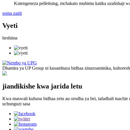
Kutengeneza pelletising, mchakato muhimu katika uzalishaji wa b
soma zaidi
Vyeti
heshima
Dhamira ya UP Group ni kusambaza bidhaa zinazoaminika, kuboresha 
jiandikishe kwa jarida letu
Kwa maswali kuhusu bidhaa zetu au orodha ya bei, tafadhali tuachie n
uchunguzi sasa