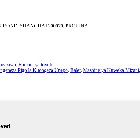
G ROAD, SHANGHAI 200070, PRCHINA
angaziwa
,
Ramani ya tovuti
engeneza Pigo la Kuongeza Upepo
,
Baler
,
Mashine ya Kuweka Mizani