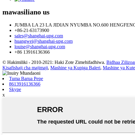
mawasiliano
us
JUMBA LA 23 LA JIDIAN NYUMBA NO.600 HENGFEN
+86-21-63173900
sales@shanghai-upg.com
huangwei@shanghai-upg.com
louise@shanghai-upg.com
+86 13916136366
© Hakimiliki - 2010-2021: Haki Zote Zimehifadhiwa.
Bidhaa Zilizo
Kisafishaji cha majimaji
,
Mashine ya Kupiga Baleri
,
Mashine ya Kut
Tuma Barua Pepe
8613916136366
Skype
x