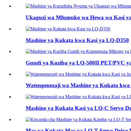
Ukaguzi wa Mfumuko wa Hewa wa Kasi ya 
Mashine ya Kukata kwa Kasi ya LQ-D350
Gundi ya Kuziba ya LQ-500II PET/PVC ya
Watengenezaji wa Mashine ya Kukata kwa
Mashine ya Kukata Kasi ya LQ-C Servo Dri
Mac ya Kukata Mac ya LQ-T Servo Drive M