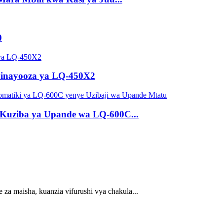
0
i inayooza ya LQ-450X2
a Kuziba ya Upande wa LQ-600C...
e za maisha, kuanzia vifurushi vya chakula...