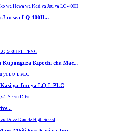
Juu wa LQ-400II...
 Kupunguza Kipochi cha Mac...
 Kasi ya Juu ya LQ-L PLC
ve...
ara Mbili kwa Kasi ya Juu...