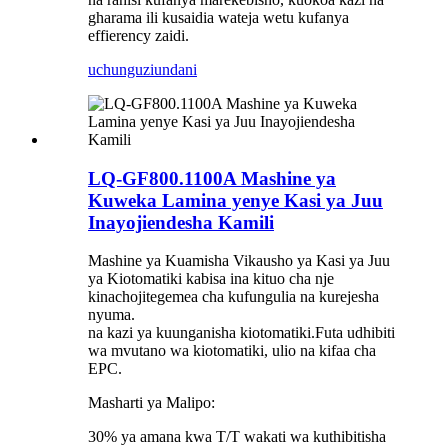
gharama ili kusaidia wateja wetu kufanya
effierency zaidi.
uchunguzi
undani
LQ-GF800.1100A Mashine ya
Kuweka Lamina yenye Kasi ya Juu
Inayojiendesha Kamili
Mashine ya Kuamisha Vikausho ya Kasi ya Juu
ya Kiotomatiki kabisa ina kituo cha nje
kinachojitegemea cha kufungulia na kurejesha
nyuma.
na kazi ya kuunganisha kiotomatiki.Futa udhibiti
wa mvutano wa kiotomatiki, ulio na kifaa cha
EPC.
Masharti ya Malipo:
30% ya amana kwa T/T wakati wa kuthibitisha