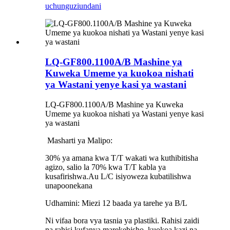
uchunguzi
undani
LQ-GF800.1100A/B Mashine ya
Kuweka Umeme ya kuokoa nishati
ya Wastani yenye kasi ya wastani
LQ-GF800.1100A/B Mashine ya Kuweka
Umeme ya kuokoa nishati ya Wastani yenye kasi
ya wastani
Masharti ya Malipo:
30% ya amana kwa T/T wakati wa kuthibitisha
agizo, salio la 70% kwa T/T kabla ya
kusafirishwa.Au L/C isiyoweza kubatilishwa
unapoonekana
Udhamini: Miezi 12 baada ya tarehe ya B/L
Ni vifaa bora vya tasnia ya plastiki. Rahisi zaidi
na rahisi kufanya marekebisho, kuokoa kazi na