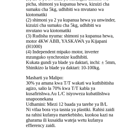
picha, shimoni ya kupanua hewa, kizuizi cha
sumaku cha 5kg, udhibiti wa mvutano wa
kiotomatiki
(2) shimoni ya 2 ya kupanua hewa ya unwinder,
kizuizi cha sumaku cha 5kg, udhibiti wa
mvutano wa kiotomatiki
(3) Rudisha nyuma: shimoni ya kupanua hewa,
motor 4KW ABB, YASKAWA ya Kijapani
(H1000)
(4) Independent mipako motor, inverter
mzunguko synchronize kudhibiti.
Kukata gundi ya blade ya daktari, inchi: ± 5mm,
Shinikizo la blade ya daktari: 10-100kg.
Masharti ya Malipo:
30% ya amana kwa T/T wakati wa kuthibitisha
agizo, salio la 70% kwa T/T kabla ya
kusafirishwa.Au L/C isiyoweza kubatilishwa
unapoonekana
Udhamini: Miezi 12 baada ya tarehe ya B/L
Ni vifaa bora vya tasnia ya plastiki. Rahisi zaidi
na rahisi kufanya marekebisho, kuokoa kazi na
gharama ili kusaidia wateja wetu kufanya
effierency zaidi.