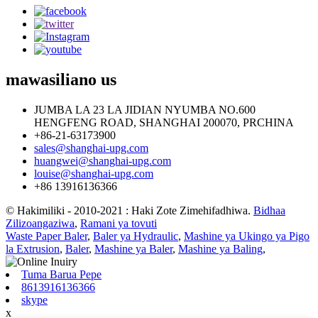
mawasiliano
us
JUMBA LA 23 LA JIDIAN NYUMBA NO.600
HENGFENG ROAD, SHANGHAI 200070, PRCHINA
+86-21-63173900
sales@shanghai-upg.com
huangwei@shanghai-upg.com
louise@shanghai-upg.com
+86 13916136366
© Hakimiliki - 2010-2021 : Haki Zote Zimehifadhiwa.
Bidhaa
Zilizoangaziwa
,
Ramani ya tovuti
Waste Paper Baler
,
Baler ya Hydraulic
,
Mashine ya Ukingo ya Pigo
la Extrusion
,
Baler
,
Mashine ya Baler
,
Mashine ya Baling
,
Tuma Barua Pepe
8613916136366
skype
x