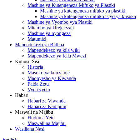
Mashine ya Kutengeneza Mifuko ya Plastiki
Mashine ya kutengeneza mifuko ya plastiki
Mashine ya kutengeneza mifuko isiyo ya kusuka
Mashine ya Vyombo vya Plastiki
Mitambo ya Urejelezaji
Mashine ya nyongeza
Matumizi
Mapendekezo ya Bidhaa
Mapendekezo ya kila wiki
Mapendekezo ya Kila Mwezi
Kuhusu Sisi
Historia
Masoko ya kuuza nje
Maonyesho ya Kiwanda
Faida Zetu
Vyeti vyetu
Habari
Habari za Viwanda
Habari za Kampuni
Maswali na Majibu
Huduma Yetu
Maswali na Majibu
Wasiliana Nasi
English