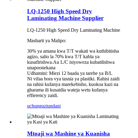
LQ-1250 High Speed ​​​​Dry
Laminating Machine Supplier
LQ-1250 High Speed ​​Dry Laminating Machine
Masharti ya Malipo:
30% ya amana kwa T/T wakati wa kuthibitisha
agizo, salio la 70% kwa T/T kabla ya
kusafirishwa.Au L/C isiyoweza kubatilishwa
unapoonekana
Udhamini: Miezi 12 baada ya tarehe ya B/L
Ni vifaa bora vya tasnia ya plastiki. Rahisi zaidi
na rahisi kufanya marekebisho, kuokoa kazi na
gharama ili kusaidia wateja wetu kufanya
effierency zaidi.
uchunguzi
undani
Mtoaji wa Mashine ya Kuanisha