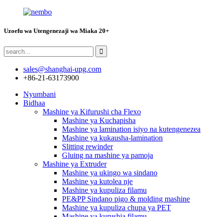
Uzoefu wa Utengenezaji wa Miaka 20+
sales@shanghai-upg.com
+86-21-63173900
Nyumbani
Bidhaa
Mashine ya Kifurushi cha Flexo
Mashine ya Kuchapisha
Mashine ya lamination isiyo na kutengenezea
Mashine ya kukausha-lamination
Slitting rewinder
Gluing na mashine ya pamoja
Mashine ya Extruder
Mashine ya ukingo wa sindano
Mashine ya kutolea nje
Mashine ya kupuliza filamu
PE&PP Sindano pigo & molding mashine
Mashine ya kupuliza chupa ya PET
Mashine ya kurushia filamu