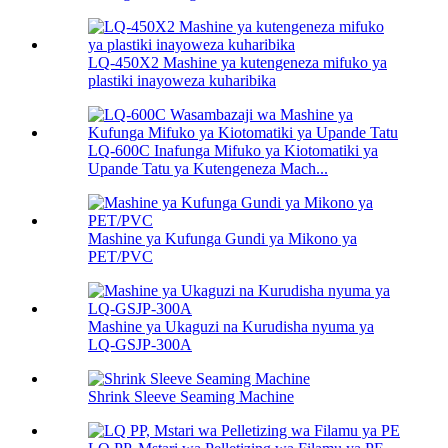
LQ-450X2 Mashine ya kutengeneza mifuko ya
plastiki inayoweza kuharibika
LQ-600C Inafunga Mifuko ya Kiotomatiki ya
Upande Tatu ya Kutengeneza Mach...
Mashine ya Kufunga Gundi ya Mikono ya
PET/PVC
Mashine ya Ukaguzi na Kurudisha nyuma ya
LQ-GSJP-300A
Shrink Sleeve Seaming Machine