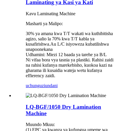
Laminating ya Kasi ya Kati
Kavu Laminating Machine
Masharti ya Malipo:
30% ya amana kwa T/T wakati wa kuthibitisha
agizo, salio la 70% kwa T/T kabla ya
kusafirishwa.Au L/C isiyoweza kubatilishwa
unapoonekana
Udhamini: Miezi 12 baada ya tarehe ya B/L
Ni vifaa bora vya tasnia ya plastiki. Rahisi zaidi
na rahisi kufanya marekebisho, kuokoa kazi na
gharama ili kusaidia wateja wetu kufanya
effierency zaidi.
uchunguzi
undani
LQ-BGF/1050 Dry Lamination
Machine
Muundo Mkuu:
(1) EPC ya kwanza ya kufungua umeme wa