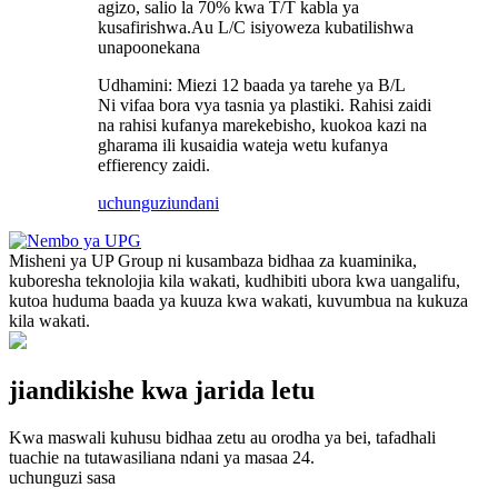
agizo, salio la 70% kwa T/T kabla ya
kusafirishwa.Au L/C isiyoweza kubatilishwa
unapoonekana
Udhamini: Miezi 12 baada ya tarehe ya B/L
Ni vifaa bora vya tasnia ya plastiki. Rahisi zaidi
na rahisi kufanya marekebisho, kuokoa kazi na
gharama ili kusaidia wateja wetu kufanya
effierency zaidi.
uchunguzi
undani
Misheni ya UP Group ni kusambaza bidhaa za kuaminika,
kuboresha teknolojia kila wakati, kudhibiti ubora kwa uangalifu,
kutoa huduma baada ya kuuza kwa wakati, kuvumbua na kukuza
kila wakati.
jiandikishe kwa jarida letu
Kwa maswali kuhusu bidhaa zetu au orodha ya bei, tafadhali
tuachie na tutawasiliana ndani ya masaa 24.
uchunguzi sasa