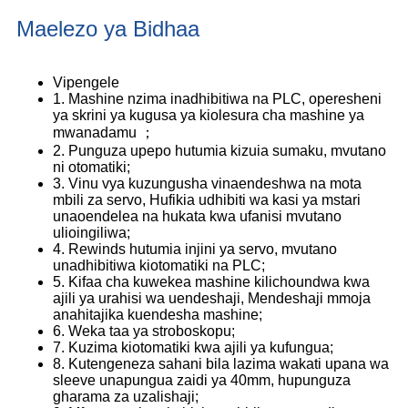
Maelezo ya Bidhaa
Vipengele
1. Mashine nzima inadhibitiwa na PLC, operesheni
ya skrini ya kugusa ya kiolesura cha mashine ya
mwanadamu ；
2. Punguza upepo hutumia kizuia sumaku, mvutano
ni otomatiki;
3. Vinu vya kuzungusha vinaendeshwa na mota
mbili za servo, Hufikia udhibiti wa kasi ya mstari
unaoendelea na hukata kwa ufanisi mvutano
ulioingiliwa;
4. Rewinds hutumia injini ya servo, mvutano
unadhibitiwa kiotomatiki na PLC;
5. Kifaa cha kuwekea mashine kilichoundwa kwa
ajili ya urahisi wa uendeshaji, Mendeshaji mmoja
anahitajika kuendesha mashine;
6. Weka taa ya stroboskopu;
7. Kuzima kiotomatiki kwa ajili ya kufungua;
8. Kutengeneza sahani bila lazima wakati upana wa
sleeve unapungua zaidi ya 40mm, hupunguza
gharama za uzalishaji;