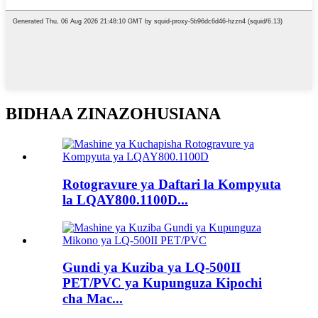
BIDHAA ZINAZOHUSIANA
Rotogravure ya Daftari la Kompyuta
la LQAY800.1100D...
Gundi ya Kuziba ya LQ-500II
PET/PVC ya Kupunguza Kipochi
cha Mac...