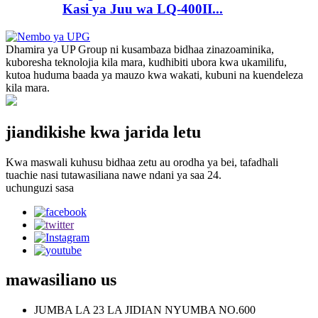
Kasi ya Juu wa LQ-400II...
Dhamira ya UP Group ni kusambaza bidhaa zinazoaminika,
kuboresha teknolojia kila mara, kudhibiti ubora kwa ukamilifu,
kutoa huduma baada ya mauzo kwa wakati, kubuni na kuendeleza
kila mara.
jiandikishe kwa jarida letu
Kwa maswali kuhusu bidhaa zetu au orodha ya bei, tafadhali
tuachie nasi tutawasiliana nawe ndani ya saa 24.
uchunguzi sasa
mawasiliano
us
JUMBA LA 23 LA JIDIAN NYUMBA NO.600