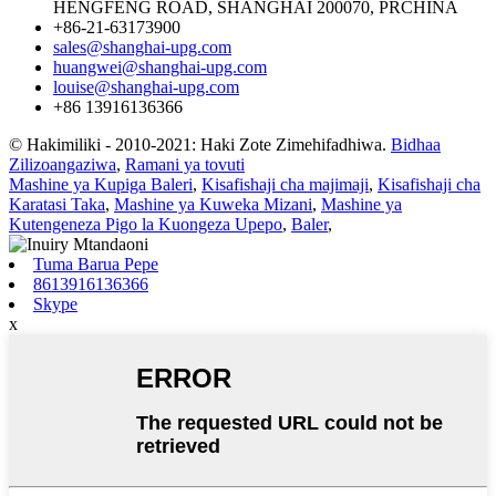
HENGFENG ROAD, SHANGHAI 200070, PRCHINA
+86-21-63173900
sales@shanghai-upg.com
huangwei@shanghai-upg.com
louise@shanghai-upg.com
+86 13916136366
© Hakimiliki - 2010-2021: Haki Zote Zimehifadhiwa.
Bidhaa
Zilizoangaziwa
,
Ramani ya tovuti
Mashine ya Kupiga Baleri
,
Kisafishaji cha majimaji
,
Kisafishaji cha
Karatasi Taka
,
Mashine ya Kuweka Mizani
,
Mashine ya
Kutengeneza Pigo la Kuongeza Upepo
,
Baler
,
Tuma Barua Pepe
8613916136366
Skype
x