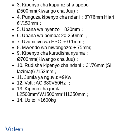
3. Kipenyo cha kupumzisha upepo：
Ø500mm(Kiwango cha Juu)；
4. Punguza kipenyo cha ndani：3"/76mm Hiari
6"/152mm；
5. Upana wa nyenzo：820mm；
6. Upana wa bomba: 20-250mm ；
7. Uvumilivu wa EPC: ± 0.1mm；
8. Mwendo wa mwongozo: ± 75mm;
9. Kipenyo cha kurudisha nyuma：
Ø700mm(Kiwango cha Juu)；
10. Rudisha kipenyo cha ndani：3"/76mm (Si
lazima)6"/152mm；
11. Jumla ya nguvu: ≈9Kw
12. Volti: AC 380V50Hz ；
13. Kipimo cha jumla:
L2500mm*W1500mm*H1350mm；
14. Uzito: ≈1600kg
Video