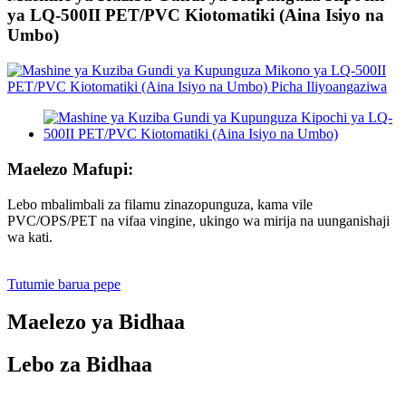
ya LQ-500II PET/PVC Kiotomatiki (Aina Isiyo na
Umbo)
Maelezo Mafupi:
Lebo mbalimbali za filamu zinazopunguza, kama vile
PVC/OPS/PET na vifaa vingine, ukingo wa mirija na uunganishaji
wa kati.
Tutumie barua pepe
Maelezo ya Bidhaa
Lebo za Bidhaa