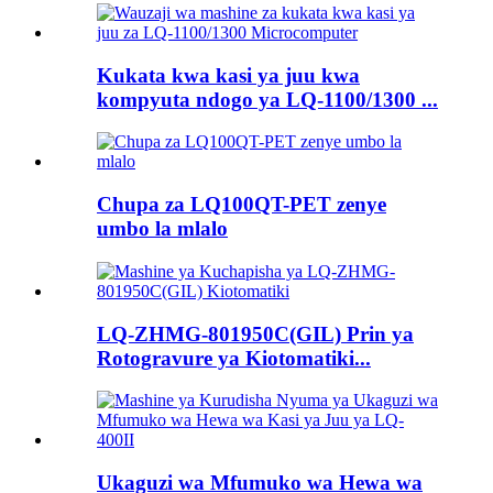
Kukata kwa kasi ya juu kwa
kompyuta ndogo ya LQ-1100/1300 ...
Chupa za LQ100QT-PET zenye
umbo la mlalo
LQ-ZHMG-801950C(GIL) Prin ya
Rotogravure ya Kiotomatiki...
Ukaguzi wa Mfumuko wa Hewa wa