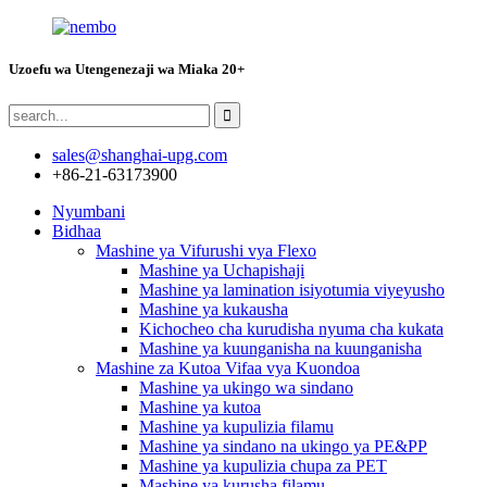
Uzoefu wa Utengenezaji wa Miaka 20+
sales@shanghai-upg.com
+86-21-63173900
Nyumbani
Bidhaa
Mashine ya Vifurushi vya Flexo
Mashine ya Uchapishaji
Mashine ya lamination isiyotumia viyeyusho
Mashine ya kukausha
Kichocheo cha kurudisha nyuma cha kukata
Mashine ya kuunganisha na kuunganisha
Mashine za Kutoa Vifaa vya Kuondoa
Mashine ya ukingo wa sindano
Mashine ya kutoa
Mashine ya kupulizia filamu
Mashine ya sindano na ukingo ya PE&PP
Mashine ya kupulizia chupa za PET
Mashine ya kurusha filamu