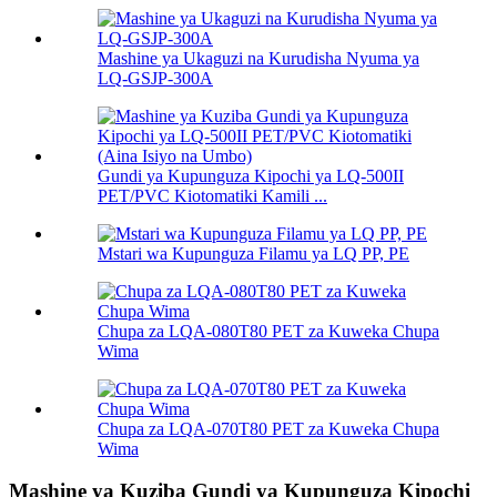
Mashine ya Ukaguzi na Kurudisha Nyuma ya
LQ-GSJP-300A
Gundi ya Kupunguza Kipochi ya LQ-500II
PET/PVC Kiotomatiki Kamili ...
Mstari wa Kupunguza Filamu ya LQ PP, PE
Chupa za LQA-080T80 PET za Kuweka Chupa
Wima
Chupa za LQA-070T80 PET za Kuweka Chupa
Wima
Mashine ya Kuziba Gundi ya Kupunguza Kipochi