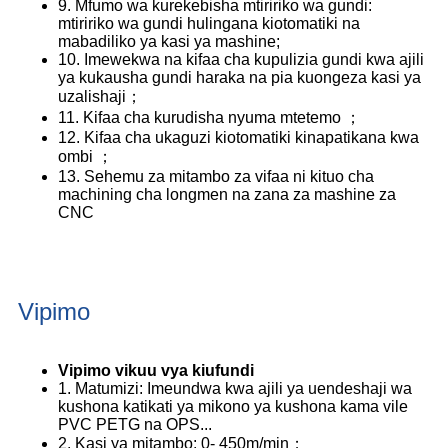
9. Mfumo wa kurekebisha mtiririko wa gundi:
mtiririko wa gundi hulingana kiotomatiki na
mabadiliko ya kasi ya mashine;
10. Imewekwa na kifaa cha kupulizia gundi kwa ajili
ya kukausha gundi haraka na pia kuongeza kasi ya
uzalishaji；
11. Kifaa cha kurudisha nyuma mtetemo ；
12. Kifaa cha ukaguzi kiotomatiki kinapatikana kwa
ombi ；
13. Sehemu za mitambo za vifaa ni kituo cha
machining cha longmen na zana za mashine za
CNC
Vipimo
Vipimo vikuu vya kiufundi
1. Matumizi: Imeundwa kwa ajili ya uendeshaji wa
kushona katikati ya mikono ya kushona kama vile
PVC PETG na OPS...
2. Kasi ya mitambo: 0- 450m/min；