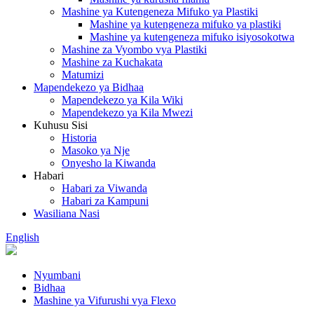
Mashine ya Kutengeneza Mifuko ya Plastiki
Mashine ya kutengeneza mifuko ya plastiki
Mashine ya kutengeneza mifuko isiyosokotwa
Mashine za Vyombo vya Plastiki
Mashine za Kuchakata
Matumizi
Mapendekezo ya Bidhaa
Mapendekezo ya Kila Wiki
Mapendekezo ya Kila Mwezi
Kuhusu Sisi
Historia
Masoko ya Nje
Onyesho la Kiwanda
Habari
Habari za Viwanda
Habari za Kampuni
Wasiliana Nasi
English
Nyumbani
Bidhaa
Mashine ya Vifurushi vya Flexo