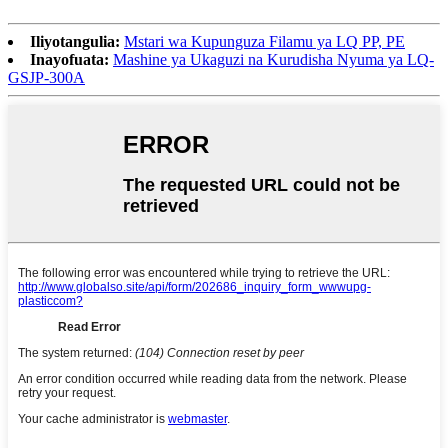
Iliyotangulia:
Mstari wa Kupunguza Filamu ya LQ PP, PE
Inayofuata:
Mashine ya Ukaguzi na Kurudisha Nyuma ya LQ-
GSJP-300A