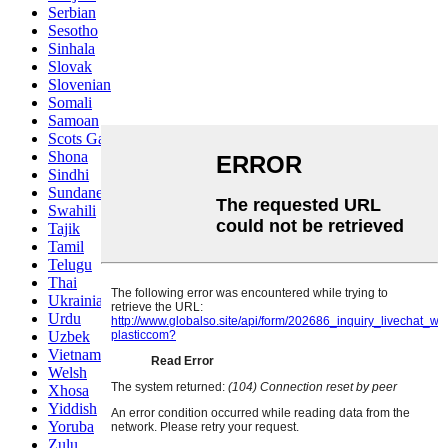
Serbian
Sesotho
Sinhala
Slovak
Slovenian
Somali
Samoan
Scots Gaelic
Shona
Sindhi
Sundanese
Swahili
Tajik
Tamil
Telugu
Thai
Ukrainian
Urdu
Uzbek
Vietnamese
Welsh
Xhosa
Yiddish
Yoruba
Zulu