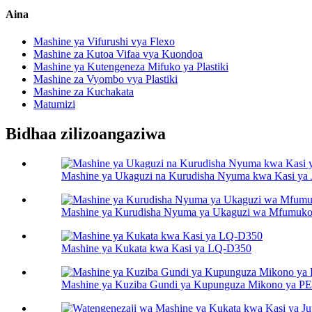
Aina
Mashine ya Vifurushi vya Flexo
Mashine za Kutoa Vifaa vya Kuondoa
Mashine ya Kutengeneza Mifuko ya Plastiki
Mashine za Vyombo vya Plastiki
Mashine za Kuchakata
Matumizi
Bidhaa zilizoangaziwa
Mashine ya Ukaguzi na Kurudisha Nyuma kwa Kasi ya 
Mashine ya Kurudisha Nyuma ya Ukaguzi wa Mfumuko
Mashine ya Kukata kwa Kasi ya LQ-D350
Mashine ya Kuziba Gundi ya Kupunguza Mikono ya 