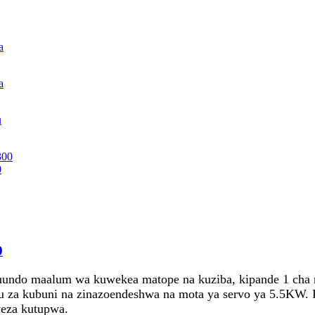
0
0
muundo maalum wa kuwekea matope na kuziba, kipande 1 cha r
uru za kubuni na zinazoendeshwa na mota ya servo ya 5.5KW. 
weza kutupwa.