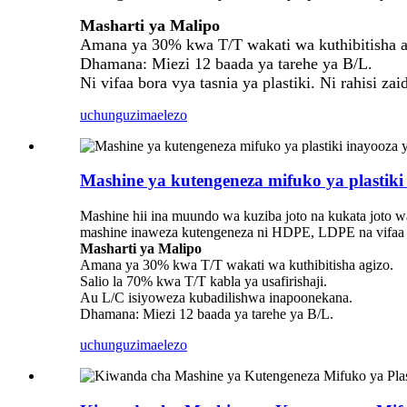
Masharti ya Malipo
Amana ya 30% kwa T/T wakati wa kuthibitisha ag
Dhamana: Miezi 12 baada ya tarehe ya B/L.
Ni vifaa bora vya tasnia ya plastiki. Ni rahisi z
uchunguzi
maelezo
Mashine ya kutengeneza mifuko ya plastik
Mashine hii ina muundo wa kuziba joto na kukata joto 
mashine inaweza kutengeneza ni HDPE, LDPE na vifaa na
Masharti ya Malipo
Amana ya 30% kwa T/T wakati wa kuthibitisha agizo.
Salio la 70% kwa T/T kabla ya usafirishaji.
Au L/C isiyoweza kubadilishwa inapoonekana.
Dhamana: Miezi 12 baada ya tarehe ya B/L.
uchunguzi
maelezo