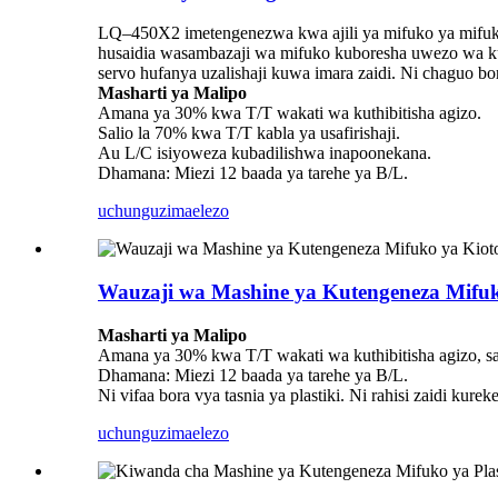
LQ–450X2 imetengenezwa kwa ajili ya mifuko ya mifuko 
husaidia wasambazaji wa mifuko kuboresha uwezo wa k
servo hufanya uzalishaji kuwa imara zaidi. Ni chaguo b
Masharti ya Malipo
Amana ya 30% kwa T/T wakati wa kuthibitisha agizo.
Salio la 70% kwa T/T kabla ya usafirishaji.
Au L/C isiyoweza kubadilishwa inapoonekana.
Dhamana: Miezi 12 baada ya tarehe ya B/L.
uchunguzi
maelezo
Wauzaji wa Mashine ya Kutengeneza Mifuk
Masharti ya Malipo
Amana ya 30% kwa T/T wakati wa kuthibitisha agizo, sa
Dhamana: Miezi 12 baada ya tarehe ya B/L.
Ni vifaa bora vya tasnia ya plastiki. Ni rahisi zaidi kur
uchunguzi
maelezo