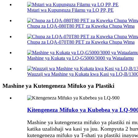
Mstari wa Kupunguza Filamu ya LQ PP, PE
Chupa za LQA-080T80 PET za Kuweka Chupa Wima
Chupa za LQA-070T80 PET za Kuweka Chupa Wima
Mashine ya Kukata ya LQ-G5000/3000 ya Wataalamu
Wauzaji wa Mashine ya Kukata kwa Kasi ya LQ-B/130
Mashine ya Kutengeneza Mifuko ya Plastiki
Kitengeneza Mifuko ya Kubebea ya LQ-90
Mashine ya kutengeneza mifuko ya plastiki ni 
katika uzalishaji wa kasi ya juu. Kompyuta 2 h
kutengeneza mifuko ya T-shati ya plastiki inayo