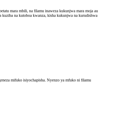
etatu mara mbili, na filamu inaweza kukunjwa mara moja au
ya kuziba na kutoboa kwanza, kisha kukunjwa na kurudishwa
ngeneza mifuko isiyochapisha. Nyenzo ya mfuko ni filamu