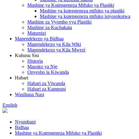
Mashine ya Kutengeneza Mifuko ya Plastiki
Mashine ya kutengeneza mifuko ya plastiki
Mashine ya kutengeneza mifuko isiyosokotwa
Mashine za Vyombo vya Plastiki
Mashine za Kuchakata
Matumizi
Mapendekezo ya Bidhaa
Mapendekezo ya Kila Wiki
Mapendekezo ya Kila Mwezi
Kuhusu Sisi
Historia
Masoko ya Nje
Onyesho la Kiwanda
Habari
Habari za Viwanda
Habari za Kampuni
Wasiliana Nasi
English
Nyumbani
Bidhaa
Mashine ya Kutengeneza Mifuko ya Plastiki