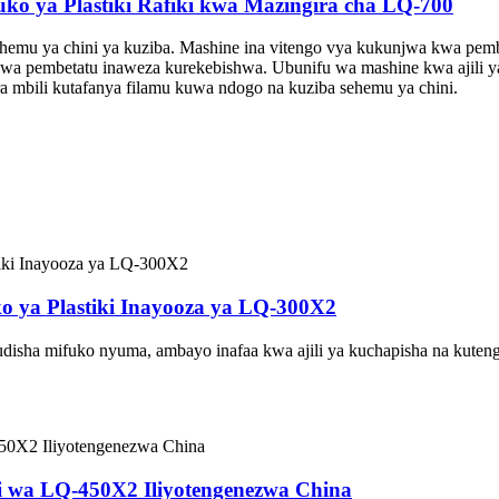
ko ya Plastiki Rafiki kwa Mazingira cha LQ-700
emu ya chini ya kuziba. Mashine ina vitengo vya kukunjwa kwa pemb
 kwa pembetatu inaweza kurekebishwa. Ubunifu wa mashine kwa ajili 
mbili kutafanya filamu kuwa ndogo na kuziba sehemu ya chini.
o ya Plastiki Inayooza ya LQ-300X2
rudisha mifuko nyuma, ambayo inafaa kwa ajili ya kuchapisha na kute
i wa LQ-450X2 Iliyotengenezwa China