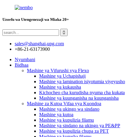
Uzoefu wa Utengenezaji wa Miaka 20+
sales@shanghai-upg.com
+86-21-63173900
Nyumbani
Bidhaa
Mashine ya Vifurushi vya Flexo
Mashine ya Uchapishaji
Mashine ya lamination isiyotumia viyeyusho
Mashine ya kukausha
Kichocheo cha kurudisha nyuma cha kukata
Mashine ya kuunganisha na kuunganisha
Mashine za Kutoa Vifaa vya Kuondoa
Mashine ya ukingo wa sindano
Mashine ya kutoa
Mashine ya kupulizia filamu
Mashine ya sindano na ukingo ya PE&PP
Mashine ya kupulizia chupa za PET
Mashine ya kurusha filamu