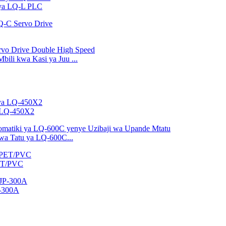
 ya LQ-L PLC
ili kwa Kasi ya Juu ...
a LQ-450X2
wa Tatu ya LQ-600C...
PET/PVC
P-300A