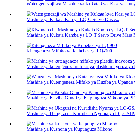
Watengenezaji wa Mashine ya Kukata kwa Kasi ya Juu
Mashine ya Kukata Kali ya LQ-C Servo Drive...
Mashine ya Kukata Kamba ya LQ-T Servo Drive Mara Mb
Kitengeneza Mifuko ya Kubebea ya LQ-900
Mashine ya kutengeneza mifuko ya plastiki inayooza y
Mashine ya Kutengeneza Mifuko ya Kuziba ya Upande 
Mashine ya Kuziba Gundi ya Kupunguza Mikono ya 
Mashine ya Ukaguzi na Kurudisha Nyuma ya LQ-GSJ
Mashine ya Kushona ya Kupunguza Mikono