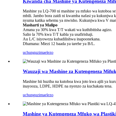
Kiwanda cha Mashine ya Kutengeneza Mifu
Mashine ya LQ-700 ni mashine ya mfuko wa kutoboa seh
mbili. Jambo bora zaidi ni kwamba nafasi ya kukunjwa
nyuma katika sehemu ya mwisho. Kukunjwa kwa V mara 
Masharti ya Malipo
Amana ya 30% kwa T/T wakati wa kuthibitisha agizo.
Salio la 70% kwa T/T kabla ya usafirishaji.
Au L/C isiyoweza kubadilishwa inapoonekana.
Dhamana: Miezi 12 baada ya tarehe ya B/L.
uchunguzi
maelezo
Wauzaji wa Mashine za Kutengeneza Mifuk
Mashine hii huziba na kutoboa kwa joto kwa ajili ya ku
inayooza, LDPE, HDPE na nyenzo za kuchakata tena.
uchunguzi
maelezo
Mashine ya Kutengeneza Mfuko wa Plastik