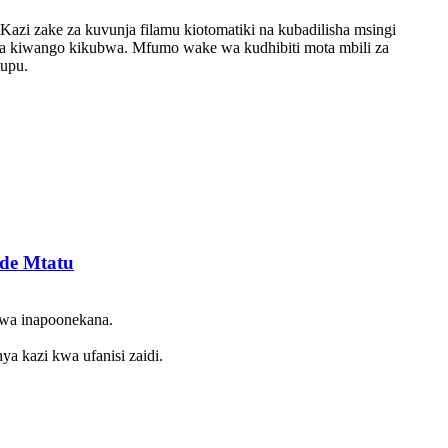
azi zake za kuvunja filamu kiotomatiki na kubadilisha msingi
a kiwango kikubwa. Mfumo wake wa kudhibiti mota mbili za
tupu.
nde Mtatu
hwa inapoonekana.
ya kazi kwa ufanisi zaidi.