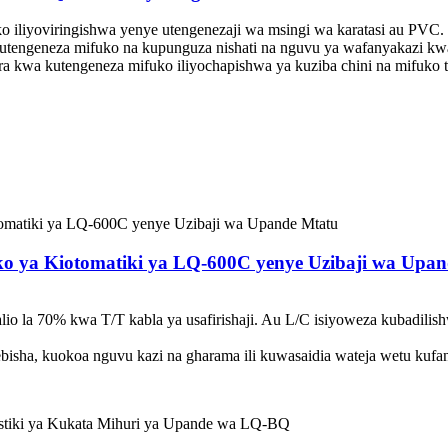
iliyoviringishwa yenye utengenezaji wa msingi wa karatasi au PVC. K
utengeneza mifuko na kupunguza nishati na nguvu ya wafanyakazi kw
ora kwa kutengeneza mifuko iliyochapishwa ya kuziba chini na mifuko 
o ya Kiotomatiki ya LQ-600C yenye Uzibaji wa Upa
lio la 70% kwa T/T kabla ya usafirishaji. Au L/C isiyoweza kubadilis
ekebisha, kuokoa nguvu kazi na gharama ili kuwasaidia wateja wetu kufan