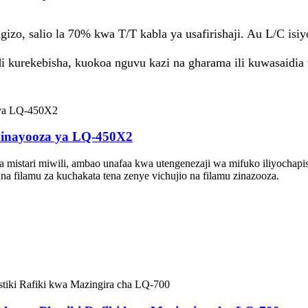
izo, salio la 70% kwa T/T kabla ya usafirishaji. Au L/C isi
aidi kurekebisha, kuokoa nguvu kazi na gharama ili kuwasaidia
i inayooza ya LQ-450X2
wa mistari miwili, ambao unafaa kwa utengenezaji wa mifuko iliyoch
 filamu za kuchakata tena zenye vichujio na filamu zinazooza.