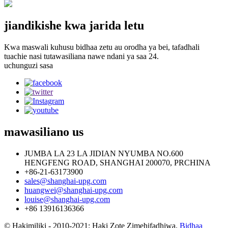
jiandikishe kwa jarida letu
Kwa maswali kuhusu bidhaa zetu au orodha ya bei, tafadhali
tuachie nasi tutawasiliana nawe ndani ya saa 24.
uchunguzi sasa
mawasiliano
us
JUMBA LA 23 LA JIDIAN NYUMBA NO.600
HENGFENG ROAD, SHANGHAI 200070, PRCHINA
+86-21-63173900
sales@shanghai-upg.com
huangwei@shanghai-upg.com
louise@shanghai-upg.com
+86 13916136366
© Hakimiliki - 2010-2021: Haki Zote Zimehifadhiwa.
Bidhaa