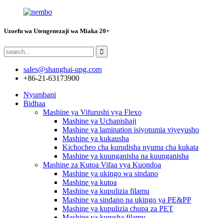
Uzoefu wa Utengenezaji wa Miaka 20+
sales@shanghai-upg.com
+86-21-63173900
Nyumbani
Bidhaa
Mashine ya Vifurushi vya Flexo
Mashine ya Uchapishaji
Mashine ya lamination isiyotumia viyeyusho
Mashine ya kukausha
Kichocheo cha kurudisha nyuma cha kukata
Mashine ya kuunganisha na kuunganisha
Mashine za Kutoa Vifaa vya Kuondoa
Mashine ya ukingo wa sindano
Mashine ya kutoa
Mashine ya kupulizia filamu
Mashine ya sindano na ukingo ya PE&PP
Mashine ya kupulizia chupa za PET
Mashine ya kurusha filamu