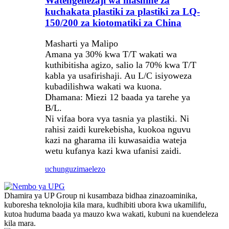
Watengenezaji wa mashine za
kuchakata plastiki za plastiki za LQ-
150/200 za kiotomatiki za China
Masharti ya Malipo
Amana ya 30% kwa T/T wakati wa
kuthibitisha agizo, salio la 70% kwa T/T
kabla ya usafirishaji. Au L/C isiyoweza
kubadilishwa wakati wa kuona.
Dhamana: Miezi 12 baada ya tarehe ya
B/L.
Ni vifaa bora vya tasnia ya plastiki. Ni
rahisi zaidi kurekebisha, kuokoa nguvu
kazi na gharama ili kuwasaidia wateja
wetu kufanya kazi kwa ufanisi zaidi.
uchunguzi
maelezo
Dhamira ya UP Group ni kusambaza bidhaa zinazoaminika,
kuboresha teknolojia kila mara, kudhibiti ubora kwa ukamilifu,
kutoa huduma baada ya mauzo kwa wakati, kubuni na kuendeleza
kila mara.