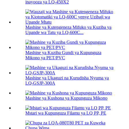
inayooza ya LQ-450X2
Mashine ya Kutengeneza Mifuko ya Kuziba ya
Upande wa Tatu ya LQ-600C...
Mashine ya Kuziba Gundi ya Kupunguza
Mikono ya PET/PVC
Mashine ya Ukaguzi na Kurudisha Nyuma ya
LQ-GSJP-300A
Mashine ya Kushona ya Kupunguza Mikono
Mstari wa Kupunguza Filamu ya LQ PP, PE