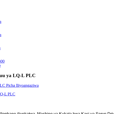
0
Juu ya LQ-L PLC
llophane iliyokatwa, Mashine ya Kukata kwa Kasi ya Servo Dri