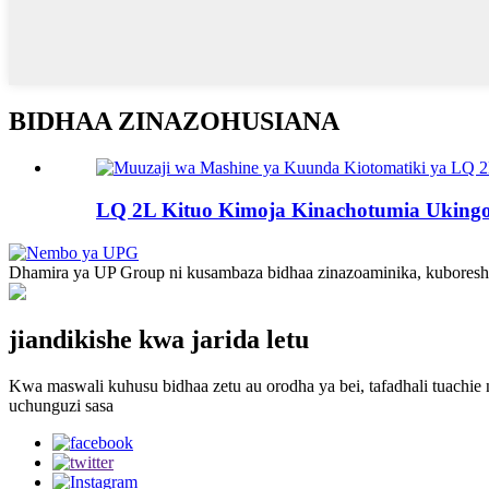
BIDHAA ZINAZOHUSIANA
LQ 2L Kituo Kimoja Kinachotumia Ukingo 
Dhamira ya UP Group ni kusambaza bidhaa zinazoaminika, kuboresha 
jiandikishe kwa jarida letu
Kwa maswali kuhusu bidhaa zetu au orodha ya bei, tafadhali tuachie n
uchunguzi sasa