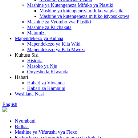
Mashine ya Kutengeneza Mifuko ya Plastiki
Mashine ya kutengeneza mifuko ya plastiki
Mashine ya kutengeneza mifuko isiyosokotwa
Mashine za Vyombo vya Plastiki
Mashine za Kuchakata
Matumizi
Mapendekezo ya Bidhaa
Mapendekezo ya Kila Wiki
Mapendekezo ya Kila Mwezi
Kuhusu Sisi
Historia
Masoko ya Nje
Onyesho la Kiwanda
Habari
Habari za Viwanda
Habari za Kampuni
Wasiliana Nasi
English
Nyumbani
Bidhaa
Mashine ya Vifurushi vya Flexo
Kichocheo cha kurudisha nyuma cha kukata