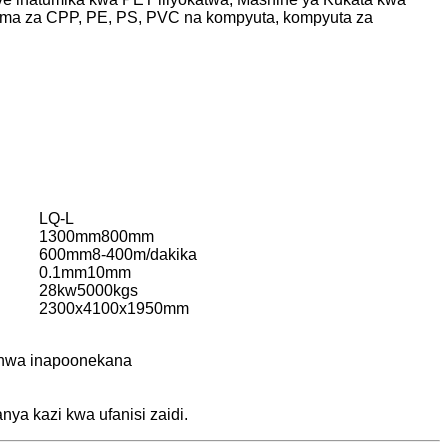
alama za CPP, PE, PS, PVC na kompyuta, kompyuta za
LQ-L
1300mm800mm
600mm8-400m/dakika
0.1mm10mm
28kw5000kgs
2300x4100x1950mm
ishwa inapoonekana
nya kazi kwa ufanisi zaidi.