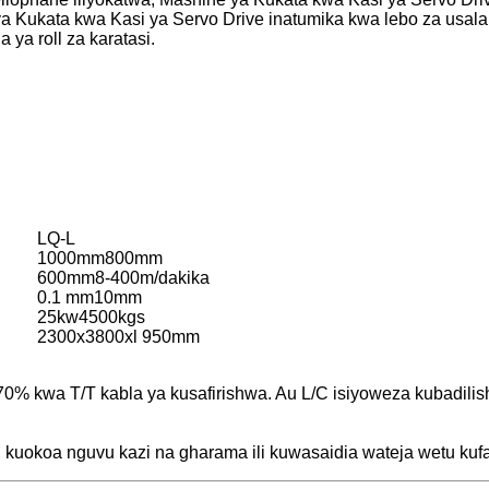
 ya Kukata kwa Kasi ya Servo Drive inatumika kwa lebo za us
na ya roll za karatasi.
LQ-L
1000mm800mm
600mm8-400m/dakika
0.1 mm10mm
25kw4500kgs
2300x3800xl 950mm
 70% kwa T/T kabla ya kusafirishwa. Au L/C isiyoweza kubadil
sha, kuokoa nguvu kazi na gharama ili kuwasaidia wateja wetu kufa