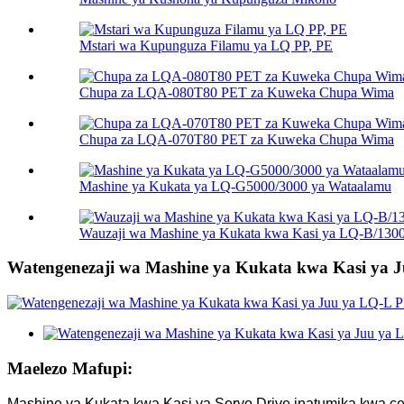
Mstari wa Kupunguza Filamu ya LQ PP, PE
Chupa za LQA-080T80 PET za Kuweka Chupa Wima
Chupa za LQA-070T80 PET za Kuweka Chupa Wima
Mashine ya Kukata ya LQ-G5000/3000 ya Wataalamu
Wauzaji wa Mashine ya Kukata kwa Kasi ya LQ-B/130
Watengenezaji wa Mashine ya Kukata kwa Kasi ya 
Maelezo Mafupi:
Mashine ya Kukata kwa Kasi ya Servo Drive inatumika kwa ce