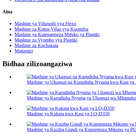
Aina
Mashine ya Vifurushi vya Flexo
Mashine za Kutoa Vifaa vya Kuondoa
Mashine ya Kutengeneza Mifuko ya Plastiki
Mashine za Vyombo vya Plastiki
Mashine za Kuchakata
Matumizi
Bidhaa zilizoangaziwa
Mashine ya Ukaguzi na Kurudisha Nyuma kwa Kasi ya 
Mashine ya Kurudisha Nyuma ya Ukaguzi wa Mfumuko
Mashine ya Kukata kwa Kasi ya LQ-D350
Mashine ya Kuziba Gundi ya Kupunguza Mikono ya 