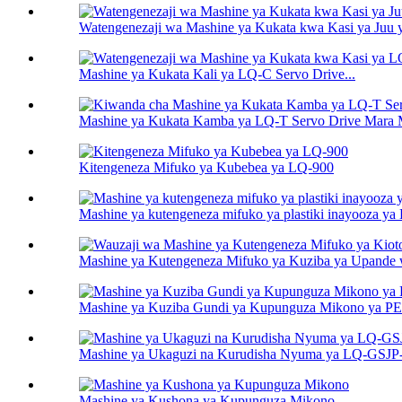
Watengenezaji wa Mashine ya Kukata kwa Kasi ya Juu
Mashine ya Kukata Kali ya LQ-C Servo Drive...
Mashine ya Kukata Kamba ya LQ-T Servo Drive Mara Mb
Kitengeneza Mifuko ya Kubebea ya LQ-900
Mashine ya kutengeneza mifuko ya plastiki inayooza y
Mashine ya Kutengeneza Mifuko ya Kuziba ya Upande 
Mashine ya Kuziba Gundi ya Kupunguza Mikono ya 
Mashine ya Ukaguzi na Kurudisha Nyuma ya LQ-GSJ
Mashine ya Kushona ya Kupunguza Mikono