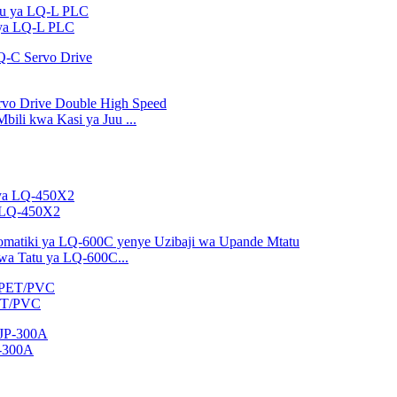
 ya LQ-L PLC
ili kwa Kasi ya Juu ...
a LQ-450X2
wa Tatu ya LQ-600C...
PET/PVC
P-300A