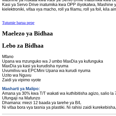
Kasi ya Servo Drive inatumika kwa OPP iliyokatwa, Mashine
kielektroniki, vifaa vya macho, roll ya filamu, roll ya foil, kila ai
Tutumie barua pepe
Maelezo ya Bidhaa
Lebo za Bidhaa
Mfano
Upana wa mzunguko wa J umbo MaxDia ya kufunguka
MaxDia ya kasi ya kurudisha nyuma
Uvumilivu wa EPCMini Upana wa kurudi nyuma
Uzito wa Nguvu
Zaidi ya vipimo vyote
Masharti ya Malipo:
Amana ya 30% kwa T/T wakati wa kuthibitisha agizo, salio la
Ufungaji na Mafunzo
Dhamana: miezi 12 baada ya tarehe ya B/L
Ni vifaa bora vya tasnia ya plastiki. Ni rahisi zaidi kurekebi