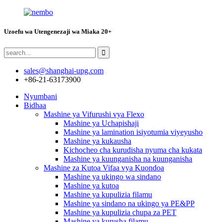
Uzoefu wa Utengenezaji wa Miaka 20+
sales@shanghai-upg.com
+86-21-63173900
Nyumbani
Bidhaa
Mashine ya Vifurushi vya Flexo
Mashine ya Uchapishaji
Mashine ya lamination isiyotumia viyeyusho
Mashine ya kukausha
Kichocheo cha kurudisha nyuma cha kukata
Mashine ya kuunganisha na kuunganisha
Mashine za Kutoa Vifaa vya Kuondoa
Mashine ya ukingo wa sindano
Mashine ya kutoa
Mashine ya kupulizia filamu
Mashine ya sindano na ukingo ya PE&PP
Mashine ya kupulizia chupa za PET
Mashine ya kurusha filamu