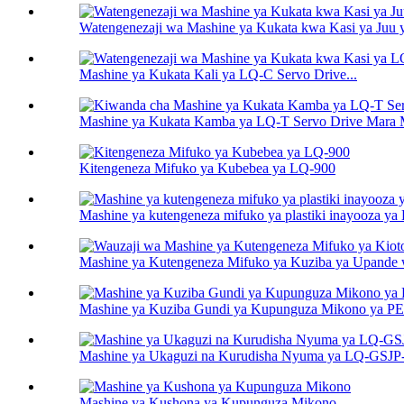
Watengenezaji wa Mashine ya Kukata kwa Kasi ya Juu
Mashine ya Kukata Kali ya LQ-C Servo Drive...
Mashine ya Kukata Kamba ya LQ-T Servo Drive Mara Mb
Kitengeneza Mifuko ya Kubebea ya LQ-900
Mashine ya kutengeneza mifuko ya plastiki inayooza y
Mashine ya Kutengeneza Mifuko ya Kuziba ya Upande 
Mashine ya Kuziba Gundi ya Kupunguza Mikono ya 
Mashine ya Ukaguzi na Kurudisha Nyuma ya LQ-GSJ
Mashine ya Kushona ya Kupunguza Mikono