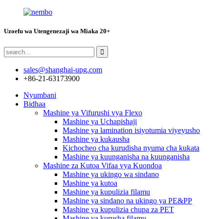
Uzoefu wa Utengenezaji wa Miaka 20+
sales@shanghai-upg.com
+86-21-63173900
Nyumbani
Bidhaa
Mashine ya Vifurushi vya Flexo
Mashine ya Uchapishaji
Mashine ya lamination isiyotumia viyeyusho
Mashine ya kukausha
Kichocheo cha kurudisha nyuma cha kukata
Mashine ya kuunganisha na kuunganisha
Mashine za Kutoa Vifaa vya Kuondoa
Mashine ya ukingo wa sindano
Mashine ya kutoa
Mashine ya kupulizia filamu
Mashine ya sindano na ukingo ya PE&PP
Mashine ya kupulizia chupa za PET
Mashine ya kurusha filamu