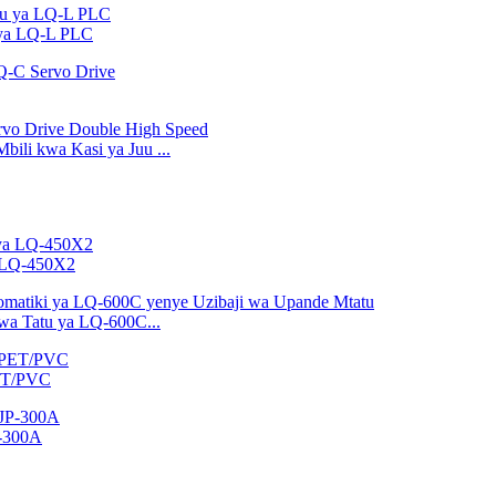
 ya LQ-L PLC
ili kwa Kasi ya Juu ...
a LQ-450X2
wa Tatu ya LQ-600C...
PET/PVC
P-300A