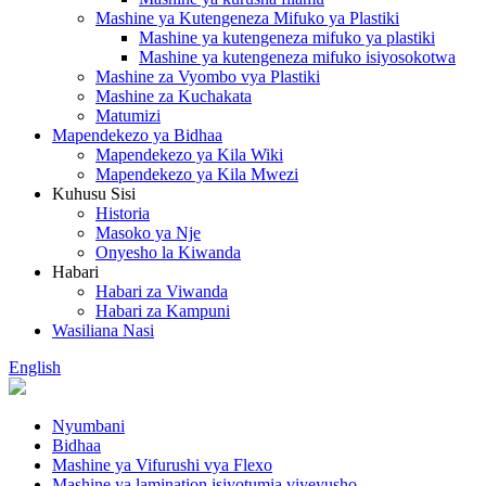
Mashine ya Kutengeneza Mifuko ya Plastiki
Mashine ya kutengeneza mifuko ya plastiki
Mashine ya kutengeneza mifuko isiyosokotwa
Mashine za Vyombo vya Plastiki
Mashine za Kuchakata
Matumizi
Mapendekezo ya Bidhaa
Mapendekezo ya Kila Wiki
Mapendekezo ya Kila Mwezi
Kuhusu Sisi
Historia
Masoko ya Nje
Onyesho la Kiwanda
Habari
Habari za Viwanda
Habari za Kampuni
Wasiliana Nasi
English
Nyumbani
Bidhaa
Mashine ya Vifurushi vya Flexo
Mashine ya lamination isiyotumia viyeyusho