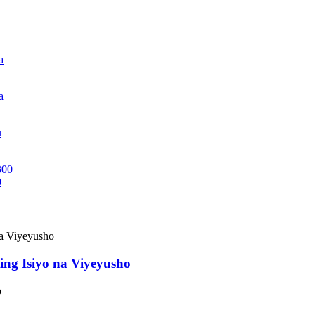
0
ng Isiyo na Viyeyusho
o