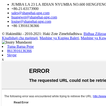
JUMBA LA 23 LA JIDIAN NYUMBA NO.600 HENGFEN
+86-21-63173900
sales@shanghai-upg.com
huangwei@shanghai-upg.com
louise@shanghai-upg.com
+86 13916136366
© Hakimiliki - 2010-2021: Haki Zote Zimehifadhiwa.
Bidhaa Zilizo
Kisafishaji cha majimaji
,
Mashine ya Kupiga Baleri
,
Mashine ya Kuw
Tuma Barua Pepe
8613916136366
Skype
x