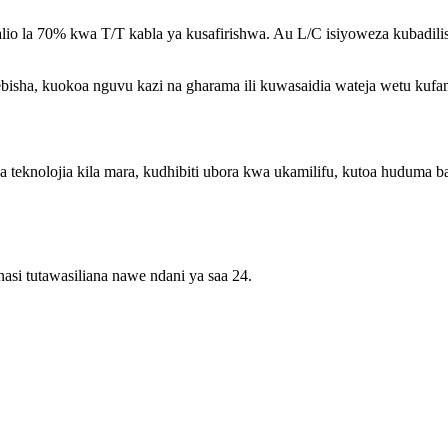
lio la 70% kwa T/T kabla ya kusafirishwa. Au L/C isiyoweza kubadil
ekebisha, kuokoa nguvu kazi na gharama ili kuwasaidia wateja wetu kufan
teknolojia kila mara, kudhibiti ubora kwa ukamilifu, kutoa huduma b
asi tutawasiliana nawe ndani ya saa 24.