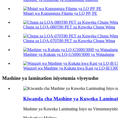
Mstari wa Kupunguza Filamu ya LQ PP, PE
Chupa za LQA-080T80 PET za Kuweka Chupa Wima
Chupa za LQA-070T80 PET za Kuweka Chupa Wima
Mashine ya Kukata ya LQ-G5000/3000 ya Wataalamu
Wauzaji wa Mashine ya Kukata kwa Kasi ya LQ-B/130
Mashine ya lamination isiyotumia viyeyusho
Kiwanda cha Mashine ya Kuweka Laminati
Mashine ya Kuweka Laminating Isiyo na Vimumunyish
Masharti ya Malipo: