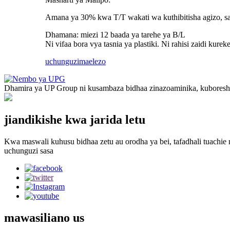
Amana ya 30% kwa T/T wakati wa kuthibitisha agizo, sa
Dhamana: miezi 12 baada ya tarehe ya B/L
Ni vifaa bora vya tasnia ya plastiki. Ni rahisi zaidi kur
uchunguzi
maelezo
Dhamira ya UP Group ni kusambaza bidhaa zinazoaminika, kuboresha 
jiandikishe kwa jarida letu
Kwa maswali kuhusu bidhaa zetu au orodha ya bei, tafadhali tuachie n
uchunguzi sasa
mawasiliano
us