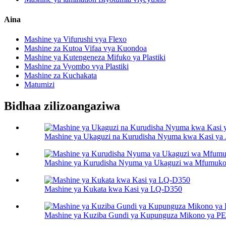
Aina
Mashine ya Vifurushi vya Flexo
Mashine za Kutoa Vifaa vya Kuondoa
Mashine ya Kutengeneza Mifuko ya Plastiki
Mashine za Vyombo vya Plastiki
Mashine za Kuchakata
Matumizi
Bidhaa zilizoangaziwa
Mashine ya Ukaguzi na Kurudisha Nyuma kwa Kasi ya 
Mashine ya Kurudisha Nyuma ya Ukaguzi wa Mfumuko
Mashine ya Kukata kwa Kasi ya LQ-D350
Mashine ya Kuziba Gundi ya Kupunguza Mikono ya 