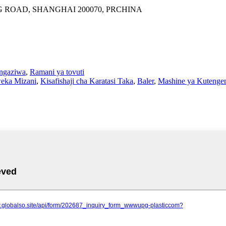
G ROAD, SHANGHAI 200070, PRCHINA
angaziwa
,
Ramani ya tovuti
eka Mizani
,
Kisafishaji cha Karatasi Taka
,
Baler
,
Mashine ya Kutenge